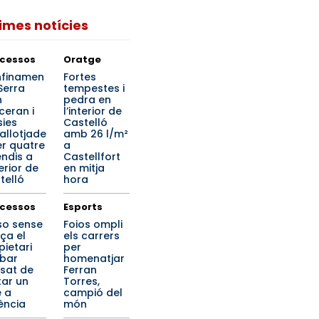
times notícies
cessos
Oratge
finamen
Fortes
Serra
tempestes i
n
pedra en
ceran i
l’interior de
ies
Castelló
allotjade
amb 26 l/m²
er quatre
a
endis a
Castellfort
terior de
en mitja
telló
hora
cessos
Esports
so sense
Foios ompli
nça el
els carrers
pietari
per
 bar
homenatjar
sat de
Ferran
ar un
Torres,
e a
campió del
ència
món