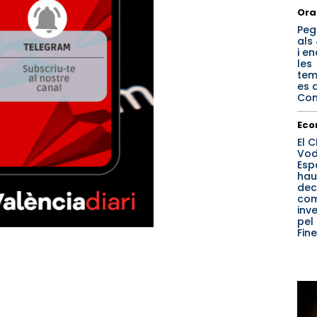
Ora
Peg
als
i e
les
tem
es 
Com
Eco
El 
Vod
Esp
hau
dec
co
inv
pel
Fin