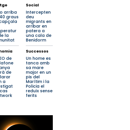
tge
Social
o arriba
Intercepten
 40 graus
deu
ncapçala
migrants en
arribar en
peratur
patera a
de la
una cala de
unitat
Benidorm
nomia
Successos
CEO de
Un home es
afone
tanca amb
anya
sa mare
rà de
major en un
larar
pis del
m a
Marítim i la
estigat
Policia el
 cas
reduïx sense
etwork
ferits