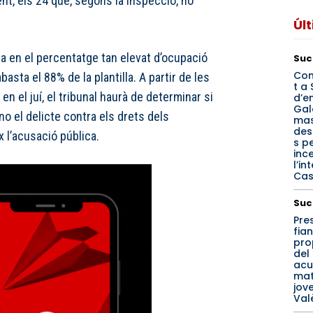
ent, els 24 que, segons la inspecció, no
Úl
a en el percentatge tan elevat d’ocupació
Suc
Con
basta el 88% de la plantilla. A partir de les
t a 
n el juí, el tribunal haurà de determinar si
d’e
Gal
o el delicte contra els drets dels
mas
des
ïx l’acusació pública.
s p
inc
l’in
Cas
Suc
Pre
fia
pro
del
acu
mat
jov
Val