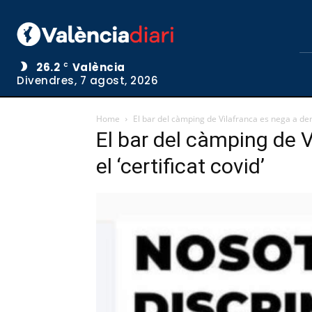
26.2
València
C
Divendres, 7 agost, 2026
Home
El bar del càmping de Vilafranca es nega a dema
El bar del càmping de 
el ‘certificat covid’