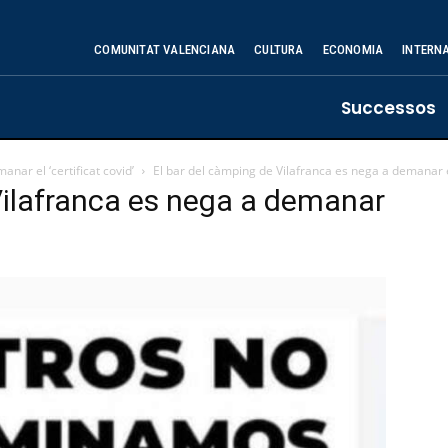
COMUNITAT VALENCIANA
CULTURA
ECONOMIA
INTERN
Successos
nar el ‘certificat covid’
El bar del càmping de Vilafranca es nega a demanar el 
Vilafranca es nega a demanar