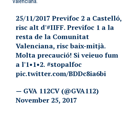
Valenciana.
25/11/2017 Previfoc 2 a Castelló,
risc alt d'
#IIFF
. Previfoc 1 a la
resta de la Comunitat
Valenciana, risc baix-mitjà.
Molta precaució! Si veieuo fum
a l'1•1•2.
#stopalfoc
pic.twitter.com/BDDc8ia6bi
— GVA 112CV (@GVA112)
November 25, 2017