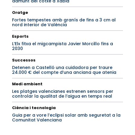
damunt del cotxe a Xàbia
Oratge
Fortes tempestes amb granís de fins a 3 cm al
nord interior de València
Esports
L’Elx fitxa el migcampista Javier Morcillo fins a
2030
Successos
Detenen a Castelló una cuidadora per traure
24.000 € del compte d’una anciana que atenia
Medi ambient
Les platges valencianes estrenen sensors per
controlar la qualitat de l’aigua en temps real
Ciència i tecnologia
Guia per a vore l’eclipsi solar amb seguretat a la
Comunitat Valenciana