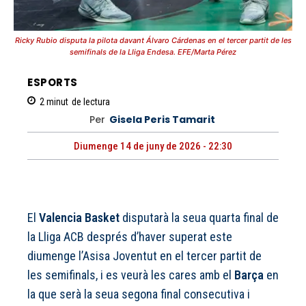
Ricky Rubio disputa la pilota davant Álvaro Cárdenas en el tercer partit de les
semifinals de la Lliga Endesa. EFE/Marta Pérez
ESPORTS
2
minut
de lectura
Per
Gisela Peris Tamarit
Diumenge 14 de juny de 2026 - 22:30
El
Valencia Basket
disputarà la seua quarta final de
la Lliga ACB després d’haver superat este
diumenge l’Asisa Joventut en el tercer partit de
les semifinals, i es veurà les cares amb el
Barça
en
la que serà la seua segona final consecutiva i