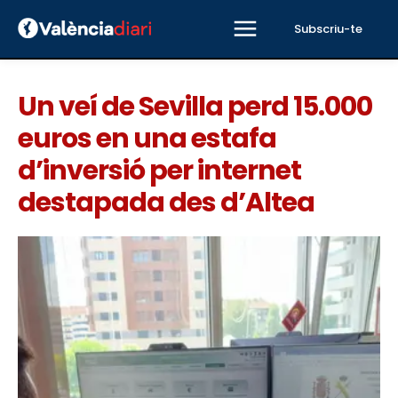
Subscriu-te
Un veí de Sevilla perd 15.000
euros en una estafa
d’inversió per internet
destapada des d’Altea