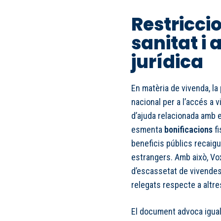
Restricci
sanitat i 
jurídica
En matèria de vivenda, la 
nacional per a l’accés a v
d’ajuda relacionada amb el
esmenta
bonificacions
fi
beneficis públics recaig
estrangers. Amb això, Vox
d’escassetat de vivendes
relegats respecte a altres
El document advoca igual