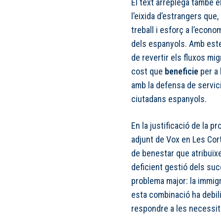
El text arreplega també e
l’eixida d’estrangers que
treball i esforç a l’econo
dels espanyols. Amb este
de revertir els fluxos mi
cost que
beneficie
per a 
amb la defensa de servic
ciutadans espanyols.
En la justificació de la p
adjunt de Vox en Les Cort
de benestar que atribuïxe
deficient gestió dels suc
problema major: la immigr
esta combinació ha debili
respondre a les necessita