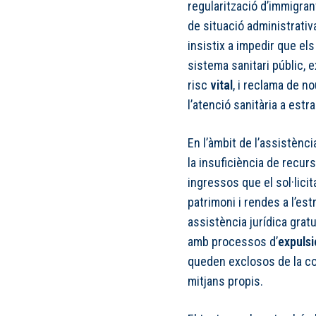
regularització d’immigra
de situació administrativ
insistix a impedir que els
sistema sanitari públic,
risc
vital
, i reclama de n
l’atenció sanitària a est
En l’àmbit de l’assistència
la insuficiència de rec
ingressos que el sol·lici
patrimoni i rendes a l’es
assistència jurídica gra
amb processos d’
expulsi
queden exclosos de la co
mitjans propis.