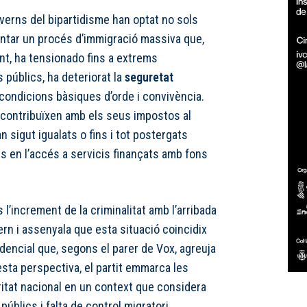
overns del bipartidisme han optat no sols
entar un procés d’immigració massiva que,
t, ha tensionado fins a extrems
 públics, ha deteriorat la
seguretat
s condicions bàsiques d’orde i convivència.
ui contribuïxen amb els seus impostos al
n sigut igualats o fins i tot postergats
ius en l’accés a servicis finançats amb fons
 l’increment de la criminalitat amb l’arribada
rn i assenyala que esta situació coincidix
encial que, segons el parer de Vox, agreuja
’esta perspectiva, el partit emmarca les
tat nacional en un context que considera
públics i falta de control migratori.