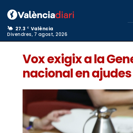
27.3
València
C
Divendres, 7 agost, 2026
Vox exigix a la Gen
nacional en ajudes 