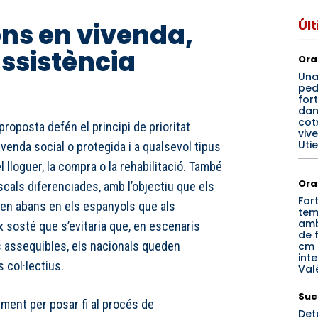
Úl
ons en vivenda,
assistència
Ora
Un
ped
for
dan
cotx
proposta defén el principi de prioritat
viv
Utie
ivenda social o protegida i a qualsevol tipus
 lloguer, la compra o la rehabilitació. També
Ora
scals diferenciades, amb l’objectiu que els
For
uen abans en els espanyols que als
tem
amb
 sosté que s’evitaria que, en escenaris
de f
 assequibles, els nacionals queden
cm 
inte
 col·lectius.
Val
Suc
ment per posar fi al procés de
Det