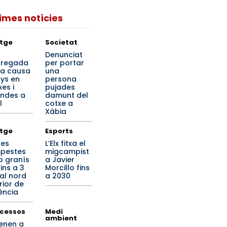
times notícies
tge
Societat
a
Denunciat
regada
per portar
ta causa
una
ys en
persona
es i
pujades
endes a
damunt del
l
cotxe a
Xàbia
tge
Esports
tes
L’Elx fitxa el
pestes
migcampist
 granís
a Javier
ins a 3
Morcillo fins
al nord
a 2030
rior de
ència
cessos
Medi
ambient
enen a