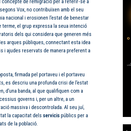
l concepte de remigració per a referir-se a
, segons Vox, no contribuïxen amb el seu
mia nacional i erosionen l’estat de benestar
 terme, el grup expressa la seua intenció
gratoris dels qui considera que generen més
les arques públiques, connectant esta idea
is i ajudes reservats de manera preferent a
roposta, firmada pel portaveu i el portaveu
s, es descriu una profunda crisi de l’estat
n, d’una banda, al que qualifiquen com a
cessius governs i, per un altre, a un
ació massiva i descontrolada. Al seu juí,
tat la capacitat dels
servicis
públics per a
ts de la població.