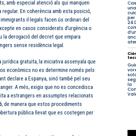
nts, amb especial atenció als qui manquen
Cas
una
a regular. En coherència amb esta posició,
cui
per
 immigrants il·legals facen ús ordinari del
24.
co
 excepte en casos considerats d’urgència o
d’u
ou la derogació del decret que empara
anc
ate
rangers sense residència legal.
Cièn
tec
 jurídica gratuita, la iniciativa assenyala que
Gui
vore
ursos econòmics no es determine només pels
sol
tant declare a Espanya, sinó també pel seu
seg
la
tranger. A més, exigix que no es concedisca
Com
Val
tuïta a estrangers en assumptes relacionats
ó
, de manera que estos procediments
bertura pública llevat que es costegen per