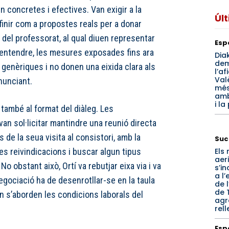
 concretes i efectives. Van exigir a la
Úl
finir com a propostes reals per a donar
del professorat, al qual diuen representar
Esp
u entendre, les mesures exposades fins ara
Dia
de
genèriques i no donen una eixida clara als
l’af
Val
unciant.
més
amb
i la
 també al format del diàleg. Les
van sol·licitar mantindre una reunió directa
 de la seua visita al consistori, amb la
Suc
Els 
les reivindicacions i buscar algun tipus
aer
No obstant això, Ortí va rebutjar eixa via i va
s’i
a l’
gociació ha de desenrotllar-se en la taula
de l
de T
on s’aborden les condicions laborals del
agr
rell
Esp