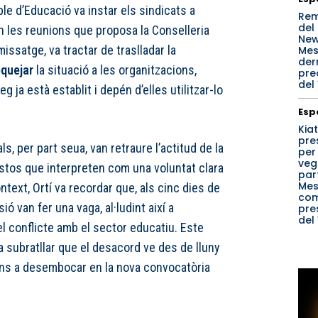
ble d’Educació va instar els sindicats a
Re
del
n les reunions que proposa la Conselleria
New
issatge, va tractar de traslladar la
Mest
der
quejar
la situació a les organitzacions,
pre
del
leg ja està establit i depén d’elles utilitzar-lo
Esp
Kiat
pre
s, per part seua, van retraure l’actitud de la
per
veg
gestos que interpreten com una voluntat clara
part
Mes
text, Ortí va recordar que, als cinc dies de
co
 van fer una vaga, al·ludint així a
pre
del
l conflicte amb el sector educatiu. Este
 a subratllar que el desacord ve des de lluny
 fins a desembocar en la nova convocatòria