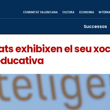
COMUNITAT VALENCIANA
CULTURA
ECONOMIA
INTERN
Successos
cats exhibixen el seu xo
educativa