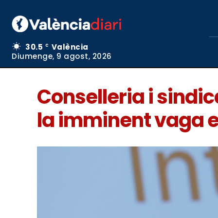
30.5
València
C
Diumenge, 9 agost, 2026
Conselleria i sindi
la imminent vaga 