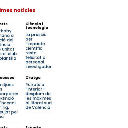
times notícies
orts
Ciència i
tecnologia
khaby
La pressió
mana a
per
ició del
l’impacte
ència
científic
 unitat
resta
 el club
felicitat al
 plantilla
personal
investigador
cessos
Oratge
mitjans
Ruixats a
is
l’interior i
ncorporen
desplom de
extinció
les màximes
’incendi
al litoral sud
írig,
de València
eujat pel
eu
orts
Esports