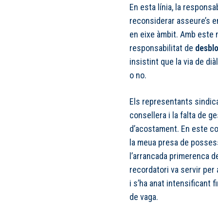
En esta línia, la responsa
reconsiderar asseure’s e
en eixe àmbit. Amb este m
responsabilitat de
desblo
insistint que la via de dià
o no.
Els representants sindical
consellera i la falta de 
d’acostament. En este con
la meua presa de possessió
l’arrancada primerenca de
recordatori va servir per
i s’ha anat intensificant
de vaga.