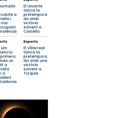
muntada
El Levante
tanca la
castle a
pretempora
alla i
da amb
rota
victòria
ocupant
solvent a
 València
Castelló
orts
Esports
 Lim
El Villarreal
sencía
tanca la
 primera
pretempora
ada un
da amb una
it a
victòria
talla
solvent a
m a
Turquia
sident
 València