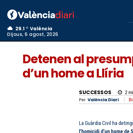
29.1
València
C
Dijous, 6 agost, 2026
Detenen al presump
d’un home a Llíria
SUCCESSOS
2
mi
Per
València Diari
Di
La Guàrdia Civil ha deti
l'homicidi d'un home de 5