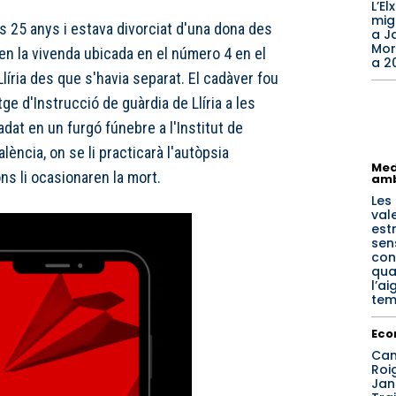
L’El
mig
ns 25 anys i estava divorciat d'una dona des
a J
Morc
 en la vivenda ubicada en el número 4 en el
a 2
líria des que s'havia separat. El cadàver fou
tge d'Instrucció de guàrdia de Llíria a les
ladat en un furgó fúnebre a l'Institut de
ència, on se li practicarà l'autòpsia
Med
ns li ocasionaren la mort.
amb
Les
val
est
sen
con
qua
l’a
tem
Eco
Can
Roig
Jan