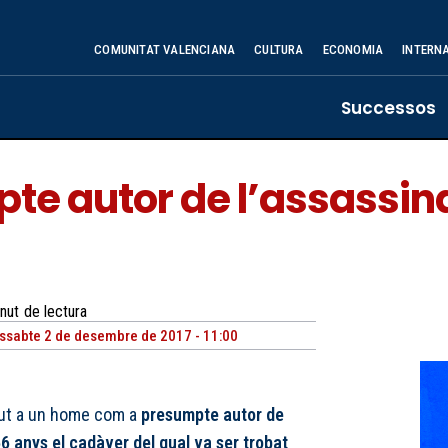
COMUNITAT VALENCIANA
CULTURA
ECONOMIA
INTERN
Successos
te autor de l’assassin
nut
de lectura
ssabte 2 de desembre de 2017 - 11:00
ngut a un home com a
presumpte autor de
6 anys el cadàver del qual va ser trobat