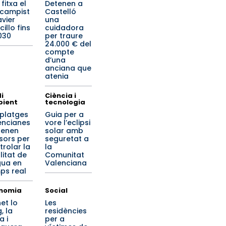
x fitxa el
Detenen a
campist
Castelló
avier
una
illo fins
cuidadora
030
per traure
24.000 € del
compte
d’una
anciana que
atenia
i
Ciència i
ient
tecnologia
 platges
Guia per a
encianes
vore l’eclipsi
renen
solar amb
sors per
seguretat a
trolar la
la
litat de
Comunitat
igua en
Valenciana
ps real
nomia
Social
et lo
Les
, la
residències
a i
per a