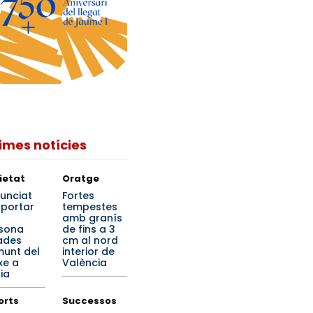
times notícies
ietat
Oratge
unciat
Fortes
 portar
tempestes
amb granís
sona
de fins a 3
ades
cm al nord
unt del
interior de
xe a
València
ia
orts
Successos