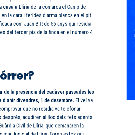
a casa a Llíria
de la comarca el Camp de
en la cara i ferides d'arma blanca en el pit.
ificada com Juan B.P, de 56 anys qui residia
es del tercer pis de la finca en el número 4
.
órrer?
ar de la presència del cadàver passades les
da d'ahir divendres, 1 de desembre.
El veí va
 comprovar que no residia va telefonar
 després, acudiren al lloc dels fets agents
 Guàrdia Civil de Llíria, que demanaren la
licia Judicial de Llíria. Foren estos qui