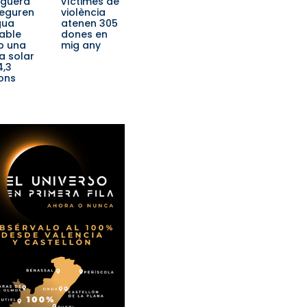
iguera
víctimes de
eguren
violència
gua
atenen 305
able
dones en
b una
mig any
a solar
4,3
ions