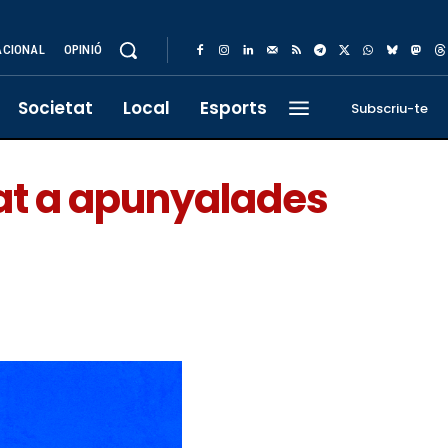
ACIONAL
OPINIÓ
Societat
Local
Esports
Subscriu-te
at a apunyalades