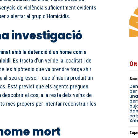
 senyals de violència suficientment evidents
er a alertar al grup d'Homicidis.
a investigació
minat amb la detenció d'un home com a
icidi
. Es tracta d'un veí de la localitat i de
Úl
 de les hipòtesis que va prendre força ahir
ia al seu agressor i que s'hauria produït un
Soc
Den
os. Està previst que els agents preguen
per
 descobrir el cos, a la resta dels veïns de
una
per
guts més propers per intentar reconstruir les
puj
dam
cot
Xàb
l'home mort
Esp