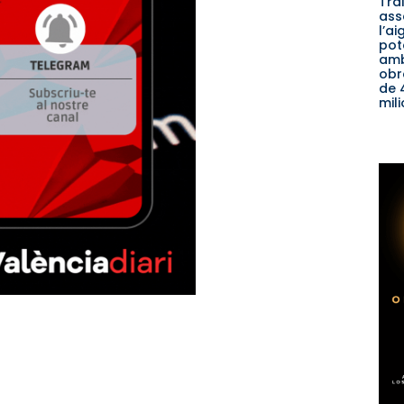
Tra
ass
l’ai
pot
am
obr
de 
mil