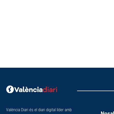
València Diari és el diari digital líder amb
Nosal