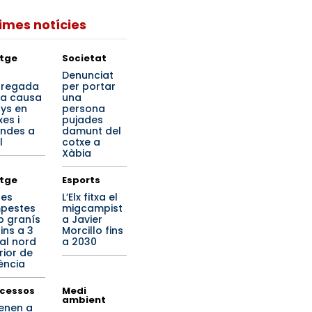
times notícies
tge
Societat
a
Denunciat
regada
per portar
ta causa
una
ys en
persona
es i
pujades
endes a
damunt del
l
cotxe a
Xàbia
tge
Esports
tes
L’Elx fitxa el
pestes
migcampist
 granís
a Javier
ins a 3
Morcillo fins
al nord
a 2030
rior de
ència
cessos
Medi
ambient
enen a