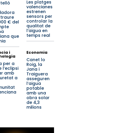
Les platges
telló
valencianes
estrenen
dadora
sensors per
 traure
controlar la
000 € del
qualitat de
mpte
l’aigua en
na
temps real
iana que
nia
cia i
Economia
nologia
Canet lo
a per a
Roig, la
 l’eclipsi
Jana i
ar amb
Traiguera
uretat a
asseguren
l’aigua
unitat
potable
enciana
amb una
obra solar
de 4,3
milions