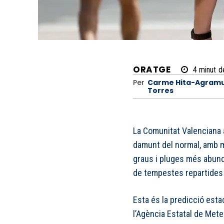
ORATGE
4
minut
d
Per
Carme Hita-Agram
Torres
La Comunitat Valenciana 
damunt del normal, amb m
graus i pluges més abund
de tempestes repartides p
Esta és la predicció esta
l’Agència Estatal de Met