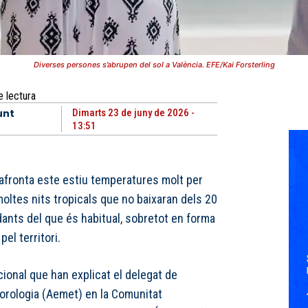
Diverses persones s’abrupen del sol a València. EFE/Kai Forsterling
e lectura
unt
Dimarts 23 de juny de 2026 -
13:51
afronta este estiu temperatures molt per
oltes nits tropicals que no baixaran dels 20
ants del que és habitual, sobretot en forma
el territori.
cional que han explicat el delegat de
eorologia (Aemet) en la Comunitat