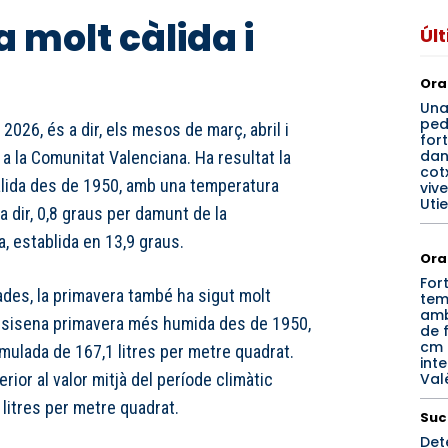
 molt càlida i
Úl
Ora
Un
ped
2026, és a dir, els mesos de març, abril i
for
dan
 a la Comunitat Valenciana. Ha resultat la
cotx
lida des de 1950, amb una temperatura
viv
Utie
a dir, 0,8 graus per damunt de la
a, establida en 13,9 graus.
Ora
For
es, la primavera també ha sigut molt
tem
amb
-i-sisena primavera més humida des de 1950,
de f
cm 
mulada de 167,1 litres per metre quadrat.
inte
Val
rior al valor mitjà del període climàtic
 litres per metre quadrat.
Suc
Det