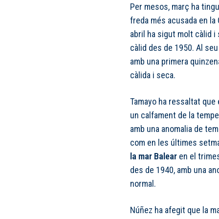
Per mesos, març ha tingut
freda més acusada en la 
abril ha sigut molt càlid 
càlid des de 1950. Al seu 
amb una primera quinzena
càlida i seca.
Tamayo ha ressaltat que 
un calfament de la temper
amb una anomalia de tempe
com en les últimes setm
la mar Balear
en el trime
des de 1940, amb una ano
normal.
Núñez ha afegit que la ma