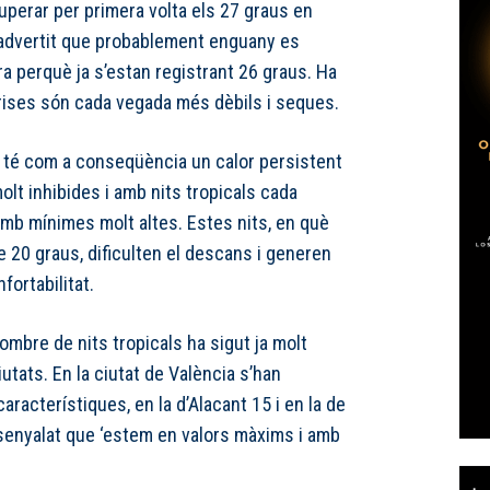
uperar per primera volta els 27 graus en
a advertit que probablement enguany es
ra perquè ja s’estan registrant 26 graus. Ha
brises són cada vegada més dèbils i seques.
 té com a conseqüència un calor persistent
olt inhibides i amb nits tropicals cada
mb mínimes molt altes. Estes nits, en què
 20 graus, dificulten el descans i generen
ortabilitat.
nombre de nits tropicals ha sigut ja molt
iutats. En la ciutat de València s’han
característiques, en la d’Alacant 15 i en la de
senyalat que ‘estem en valors màxims i amb