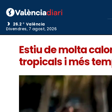
26.2
València
C
Divendres, 7 agost, 2026
Estiu de molta cal
tropicals i més te