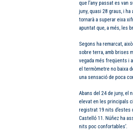
que l’any passat es van s
juny, quasi 28 graus, i h
tornarà a superar eixa xif
apuntat que, a més, les 
Segons ha remarcat, això
sobre terra, amb brises m
vegada més freqüents i a
el termòmetre no baixa de
una sensació de poca conf
Abans del 24 de juny, el 
elevat en les principals c
registrat 19 nits d’estes 
Castelló 11. Núñez ha as
nits poc confortables’.