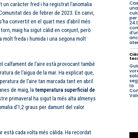
Cas
 un caràcter fred i ha registrat l’anomalia
una
Comunitat des de febrer de 2023. En canvi,
cui
per
i s’ha convertit en el quart mes d’abril més
24.
co
torn, maig ha sigut càlid en conjunt, però
d’u
anc
 molt freda i humida i una segona molt
ate
Cièn
tec
el calfament de l’aire està provocant també
Gui
vore
atura de l’aigua de la mar. Ha explicat que,
sol
seg
ratura de l’aire tan marcada tant en abril
la
anes de maig, la
temperatura superficial de
Com
Val
stre primaveral ha sigut la més alta almenys
malia d’1,2 graus per damunt del valor
r està cada volta més càlida. Ha recordat