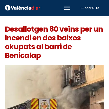
Subscriu-te
Desallotgen 80 veïns per un
incendi en dos baixos
okupats al barri de
Benicalap