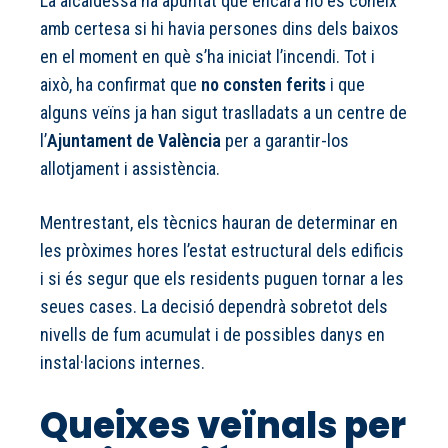
La alcaldessa ha apuntat que encara no es coneix
amb certesa si hi havia persones dins dels baixos
en el moment en què s’ha iniciat l’incendi. Tot i
això, ha confirmat que
no consten ferits
i que
alguns veïns ja han sigut traslladats a un centre de
l’
Ajuntament de València
per a garantir-los
allotjament i assistència.
Mentrestant, els tècnics hauran de determinar en
les pròximes hores l’estat estructural dels edificis
i si és segur que els residents puguen tornar a les
seues cases. La decisió dependrà sobretot dels
nivells de fum acumulat i de possibles danys en
instal·lacions internes.
Queixes veïnals per