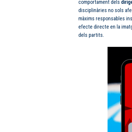
comportament dels
dirig
disciplinàries no sols af
màxims responsables inst
efecte directe en la imat
dels partits.