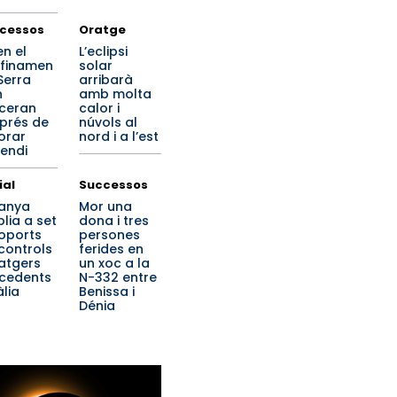
cessos
Oratge
en el
L’eclipsi
finamen
solar
Serra
arribarà
n
amb molta
ceran
calor i
prés de
núvols al
lorar
nord i a l’est
cendi
ial
Successos
anya
Mor una
lia a set
dona i tres
oports
persones
 controls
ferides en
iatgers
un xoc a la
cedents
N-332 entre
àlia
Benissa i
Dénia