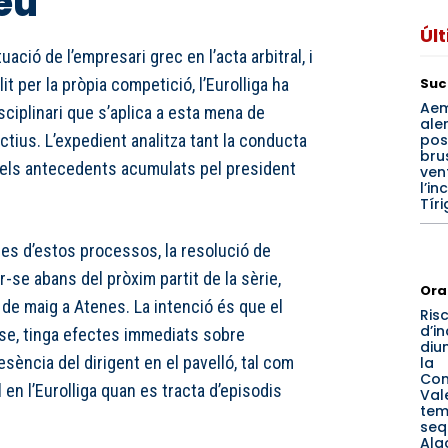
eu
Úl
uació de l’empresari grec en l’acta arbitral, i
Suc
it per la pròpia competició, l’Eurolliga ha
Ae
sciplinari que s’aplica a esta mena de
ale
pos
tius. L’expedient analitza tant la conducta
bru
 els antecedents acumulats pel president
ven
l’in
Tíri
s d’estos processos, la resolució de
r-se abans del pròxim partit de la sèrie,
Ora
 de maig a Atenes. La intenció és que el
Ris
d’i
-se, tinga efectes immediats sobre
diu
resència del dirigent en el pavelló, tal com
la
Com
 en l’Eurolliga quan es tracta d’episodis
Val
tem
seq
Ala