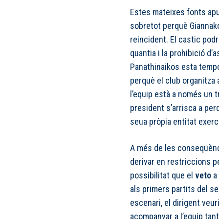
Estes mateixes fonts apu
sobretot perquè Giannako
reincident. El castic pod
quantia i la prohibició d’
Panathinaikos esta tempo
perquè el club organitza a
l’equip està a només un tr
president s’arrisca a per
seua pròpia entitat exerci
A més de les conseqüènc
derivar en restriccions pe
possibilitat que el
veto
a 
als primers partits del 
escenari, el dirigent veur
acompanyar a l’equip tan