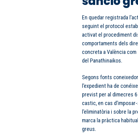
sanció gr
En quedar registrada l’act
seguint el protocol establ
activat el procediment di
comportaments dels direc
concreta a València com
del Panathinaikos.
Segons fonts coneixedore
l’expedient ha de conéixe
previst per al dimecres 6
castic, en cas d’imposar
l’eliminatòria i sobre la p
marca la pràctica habitual
greus.