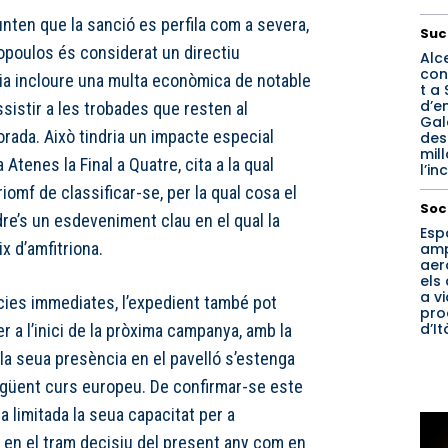
nten que la sanció es perfila com a severa,
Suc
poulos és considerat un directiu
Alc
con
ria incloure una multa econòmica de notable
t a 
d’e
assistir a les trobades que resten al
Gal
rada. Això tindria un impacte especial
des
mil
 Atenes la Final a Quatre, cita a la qual
l’in
iomf de classificar-se, per la qual cosa el
Soc
dre’s un esdeveniment clau en el qual la
Esp
x d’amfitriona.
amp
aer
els
a v
ies immediates, l’expedient també pot
pro
d’It
r a l’inici de la pròxima campanya, amb la
la seua presència en el pavelló s’estenga
següent curs europeu. De confirmar-se este
ia limitada la seua capacitat per a
t en el tram decisiu del present any com en