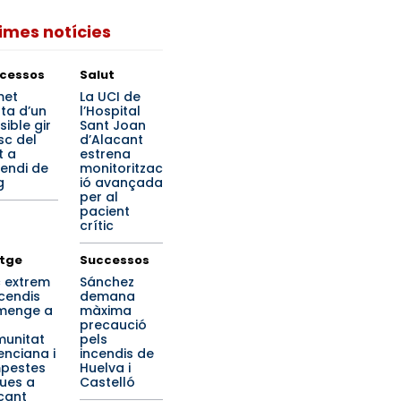
times notícies
cessos
Salut
met
La UCI de
rta d’un
l’Hospital
sible gir
Sant Joan
sc del
d’Alacant
t a
estrena
cendi de
monitoritzac
g
ió avançada
per al
pacient
crític
tge
Successos
c extrem
Sánchez
ncendis
demana
menge a
màxima
precaució
unitat
pels
enciana i
incendis de
pestes
Huelva i
ues a
Castelló
cant