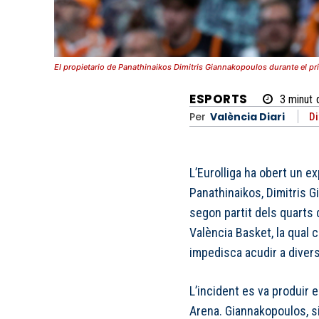
El propietario de Panathinaikos Dimitris Giannakopoulos durante el pr
ESPORTS
3
minut
Per
València Diari
Di
L’Eurolliga ha obert un ex
Panathinaikos, Dimitris 
segon partit dels quarts 
València Basket, la qual 
impedisca acudir a divers
L’incident es va produir e
Arena. Giannakopoulos, si