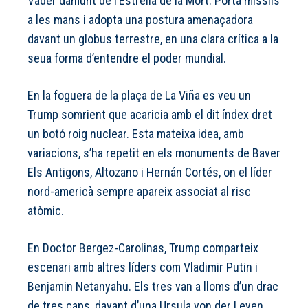
Vader damunt de l’Estrella de la Mort. Porta míssils
a les mans i adopta una postura amenaçadora
davant un globus terrestre, en una clara crítica a la
seua forma d’entendre el poder mundial.
En la foguera de la plaça de La Viña es veu un
Trump somrient que acaricia amb el dit índex dret
un botó roig nuclear. Esta mateixa idea, amb
variacions, s’ha repetit en els monuments de Baver
Els Antigons, Altozano i Hernán Cortés, on el líder
nord-americà sempre apareix associat al risc
atòmic.
En Doctor Bergez-Carolinas, Trump comparteix
escenari amb altres líders com Vladimir Putin i
Benjamin Netanyahu. Els tres van a lloms d’un drac
de tres caps, davant d’una Ursula von der Leyen