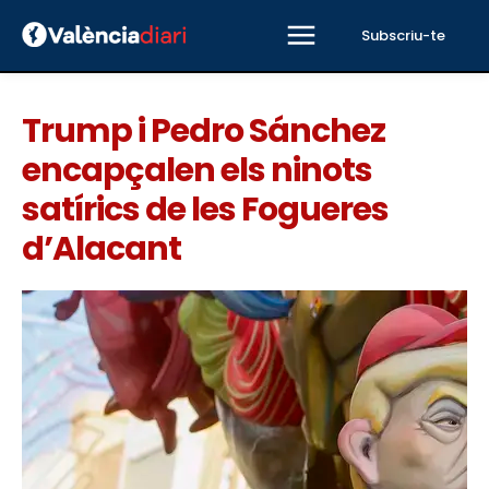
Subscriu-te
Trump i Pedro Sánchez
encapçalen els ninots
satírics de les Fogueres
d’Alacant