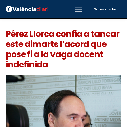
Subscriu-te
Pérez Llorca confia a tancar
este dimarts l’acord que
pose fi a la vaga docent
indefinida