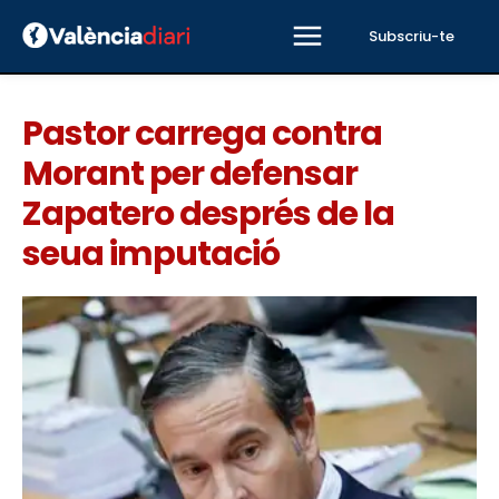
Subscriu-te
Pastor carrega contra
Morant per defensar
Zapatero després de la
seua imputació