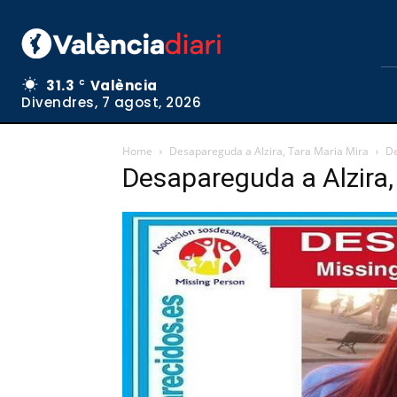
31.3
València
C
Divendres, 7 agost, 2026
Home
Desapareguda a Alzira, Tara Maria Mira
De
Desapareguda a Alzira,