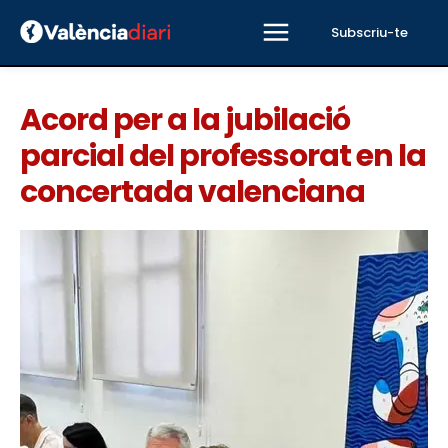
Subscriu-te
Acord per a la jubilació
parcial del professorat en la
concertada valenciana