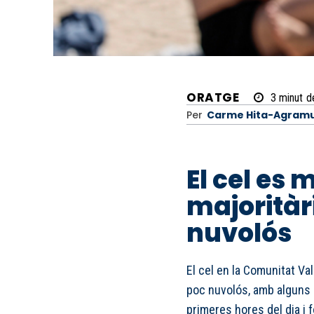
ORATGE
3
minut
d
Per
Carme Hita-Agramu
El cel es
majorità
nuvolós
El cel en la Comunitat Va
poc nuvolós, amb alguns n
primeres hores del dia i 