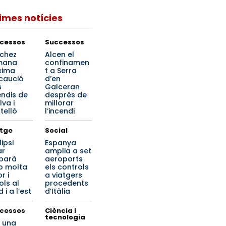
times notícies
cessos
Successos
chez
Alcen el
mana
confinamen
xima
t a Serra
caució
d’en
s
Galceran
endis de
després de
lva i
millorar
telló
l’incendi
tge
Social
lipsi
Espanya
ar
amplia a set
ibarà
aeroports
 molta
els controls
r i
a viatgers
ols al
procedents
 i a l’est
d’Itàlia
cessos
Ciència i
tecnologia
 una