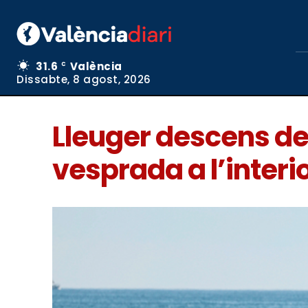
31.6
València
C
Dissabte, 8 agost, 2026
Lleuger descens de 
vesprada a l’interi