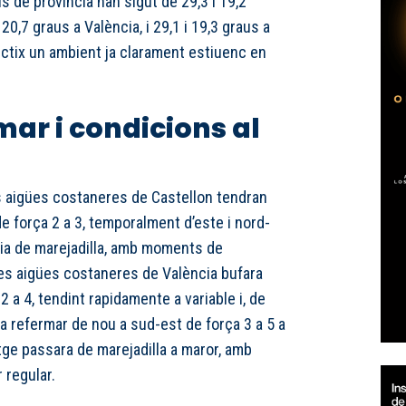
s de província han sigut de 29,3 i 19,2
 20,7 graus a València, i 29,1 i 19,3 graus a
lectix un ambient ja clarament estiuenc en
mar i condicions al
es aigües costaneres de Castellon tendran
 força 2 a 3, temporalment d’este i nord-
rria de marejadilla, amb moments de
les aigües costaneres de València bufara
 a 4, tendint rapidamente a variable i, de
 a refermar de nou a sud-est de força 3 a 5 a
atge passara de marejadilla a maror, amb
r regular.