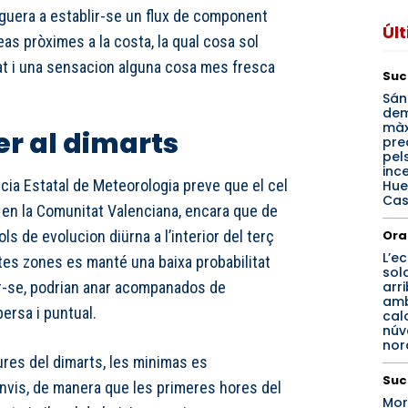
iguera a establir-se un flux de component
Úl
as pròximes a la costa, la qual cosa sol
at i una sensacion alguna cosa mes fresca
Suc
Sán
de
mà
er al dimarts
pre
pel
inc
ncia Estatal de Meteorologia preve que el cel
Hue
Cas
en la Comunitat Valenciana, encara que de
Ora
s de evolucion diürna a l’interior del terç
L’ec
tes zones es manté una baixa probabilitat
sol
arr
r-se, podrian anar acompanados de
amb
ersa i puntual.
calo
núv
nord
res del dimarts, les minimas es
Suc
vis, de manera que les primeres hores del
Mor