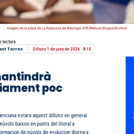
Imagen de la playa de La Patacona de Alboraya. EFE/Manuel Bruque/Archivo
e lectura
nt Torres
Dilluns 1 de juny de 2026 - 8:15
 mantindrà
riament poc
lenciana estara aquest dilluns en general
úvols baixos en punts del litoral a
formacion de núvols de evolucion diürna a