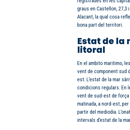
registrades en les capital
graus en Castellon, 27,3 i
Alacant, la qual cosa ref
bona part del territori.
Estat de la 
litoral
En el ambito maritimo, l
vent de component sud de
est. L’estat de la mar sà
condicions regulars. En 
vent de sud-est de força 2
matinada, a nord-est, per
partir del mediodia. L’on
intervals d’estat de la ma