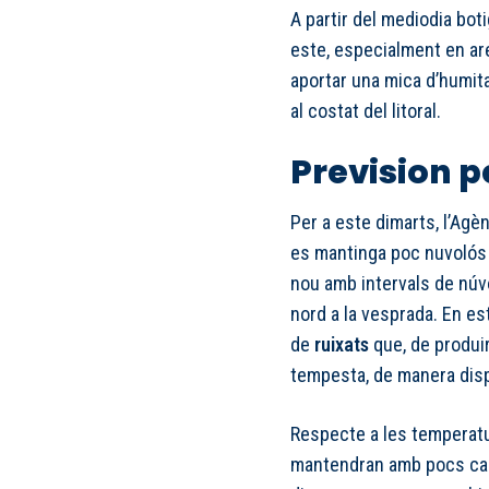
A partir del mediodia bot
este, especialment en are
aportar una mica d’humit
al costat del litoral.
Prevision p
Per a este dimarts, l’Agè
es mantinga poc nuvolós 
nou amb intervals de núvol
nord a la vesprada. En es
de
ruixats
que, de produi
tempesta, de manera disp
Respecte a les temperatu
mantendran amb pocs can