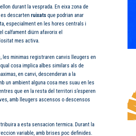
tellon durant la vesprada. En eixa zona de
no es descarten
ruixats
que podrian anar
, especialment en les hores centrals i
 el calfament diürn afavorix el
ositat mes activa.
, les minimas registraren canvis lleugers en
a qual cosa implica albes similars als de
maximas, en canvi, descenderan a la
amb un ambient alguna cosa mes suau en les
ntres que en la resta del territori s’esperen
tives, amb lleugers ascensos o descensos
tribuira a esta sensacion termica. Durant la
reccion variable, amb brises poc definides.