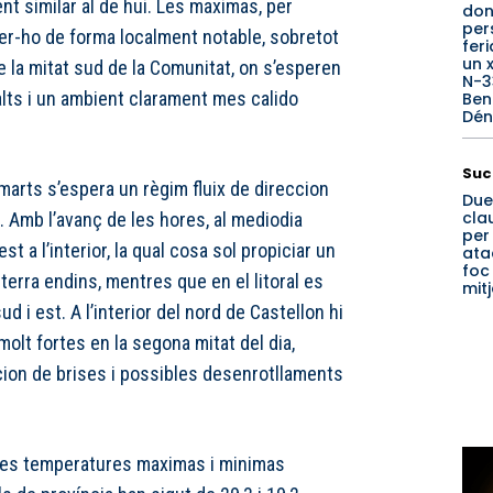
t similar al de hui. Les maximas, per
don
per
fer-ho de forma localment notable, sobretot
fer
un 
l de la mitat sud de la Comunitat, on s’esperen
N-3
alts i un ambient clarament mes calido
Beni
Dén
Suc
imarts s’espera un règim fluix de direccion
Due
clau
. Amb l’avanç de les hores, al mediodia
per
 a l’interior, la qual cosa sol propiciar un
ata
foc
terra endins, mentres que en el litoral es
mit
i est. A l’interior del nord de Castellon hi
molt fortes en la segona mitat del dia,
ion de brises i possibles desenrotllaments
 les temperatures maximas i minimas