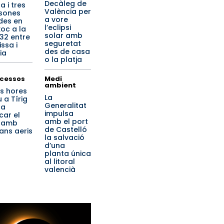
Decàleg de
a i tres
València per
sones
a vore
ides en
l’eclipsi
xoc a la
solar amb
32 entre
seguretat
ssa i
des de casa
ia
o la platja
cessos
Medi
ambient
s hores
La
 a Tírig
Generalitat
 a
impulsa
car el
amb el port
 amb
de Castelló
jans aeris
la salvació
d’una
planta única
al litoral
valencià