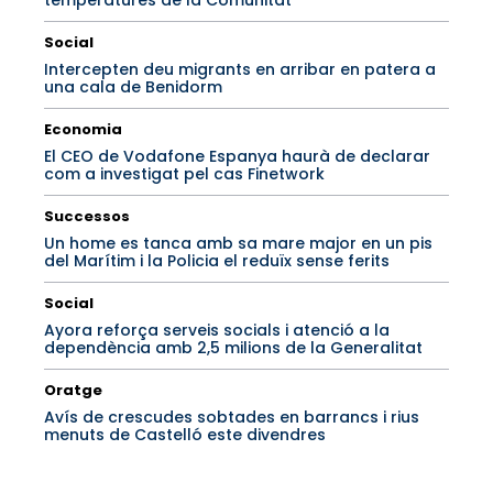
temperatures de la Comunitat
Social
Intercepten deu migrants en arribar en patera a
una cala de Benidorm
Economia
El CEO de Vodafone Espanya haurà de declarar
com a investigat pel cas Finetwork
Successos
Un home es tanca amb sa mare major en un pis
del Marítim i la Policia el reduïx sense ferits
Social
Ayora reforça serveis socials i atenció a la
dependència amb 2,5 milions de la Generalitat
Oratge
Avís de crescudes sobtades en barrancs i rius
menuts de Castelló este divendres