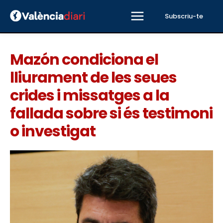
Subscriu-te
Mazón condiciona el
lliurament de les seues
crides i missatges a la
fallada sobre si és testimoni
o investigat