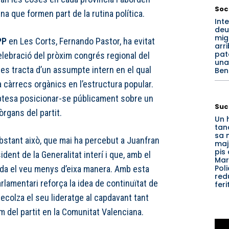
Soc
na que formen part de la rutina política.
Int
deu
mig
PP
en Les Corts, Fernando Pastor, ha evitat
arr
pat
elebració del pròxim congrés regional del
una
 es tracta d’un assumpte intern en el qual
Ben
 càrrecs orgànics en l’estructura popular.
laptesa posicionar-se públicament sobre un
Suc
rgans del partit.
Un 
tan
sa 
obstant això, que mai ha percebut a Juanfran
maj
pis 
dent de la Generalitat interí i que, amb el
Marí
Poli
da el veu menys d’eixa manera. Amb esta
red
arlamentari reforça la idea de continuïtat de
feri
 recolza el seu lideratge al capdavant tant
 del partit en la Comunitat Valenciana.