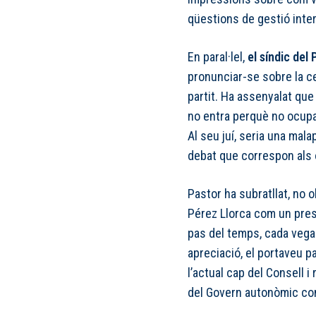
qüestions de gestió inter
En paral·lel,
el síndic del 
pronunciar-se sobre la c
partit. Ha assenyalat que
no entra perquè no ocupa
Al seu juí, seria una ma
debat que correspon als ò
Pastor ha subratllat, no 
Pérez Llorca com un presi
pas del temps, cada vega
apreciació, el portaveu p
l’actual cap del Consell i
del Govern autonòmic com