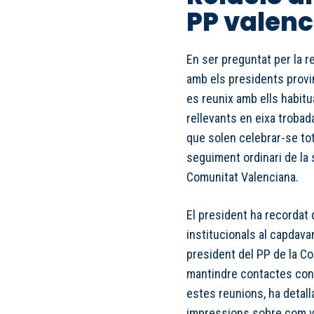
PP valenc
En ser preguntat per la 
amb els presidents provin
es reunix amb ells habitu
rellevants en eixa trobad
que solen celebrar-se to
seguiment ordinari de la s
Comunitat Valenciana.
El president ha recordat
institucionals al capdava
president del PP de la Com
mantindre contactes const
estes reunions, ha detalla
impressions sobre com va