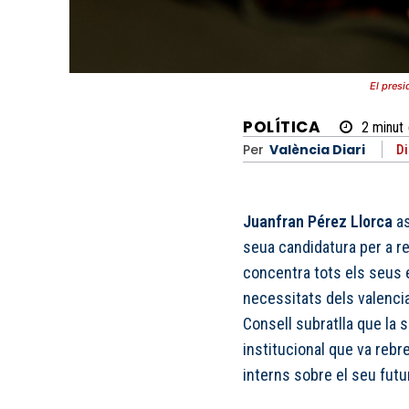
El presi
POLÍTICA
2
minut
Per
València Diari
Di
Juanfran Pérez Llorca
as
seua candidatura per a rev
concentra tots els seus e
necessitats dels valencia
Consell subratlla que la s
institucional que va rebr
interns sobre el seu futur