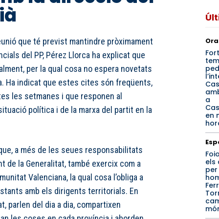
ià
Úl
Ora
reunió que té previst mantindre pròximament
For
cials del PP, Pérez Llorca ha explicat que
tem
ped
alment, per la qual cosa no espera novetats
l’in
a. Ha indicat que estes cites són freqüents,
Cas
amb
tes les setmanes i que responen al
a
Cas
ituació política i de la marxa del partit en la
en 
hor
Esp
 que, a més de les seues responsabilitats
Foi
els
nt de la Generalitat, també exercix com a
per
unitat Valenciana, la qual cosa l’obliga a
hom
Fer
ants amb els dirigents territorials. En
Tor
cam
t, parlen del dia a dia, compartixen
mó
n les coses en cada província i aborden