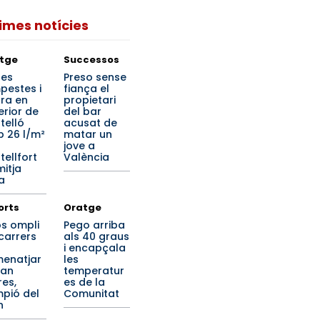
times notícies
tge
Successos
tes
Preso sense
pestes i
fiança el
ra en
propietari
terior de
del bar
telló
acusat de
 26 l/m²
matar un
jove a
tellfort
València
mitja
a
orts
Oratge
os ompli
Pego arriba
 carrers
als 40 graus
i encapçala
enatjar
les
ran
temperatur
res,
es de la
pió del
Comunitat
n