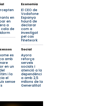
ial
Economia
ercepten
El CEO de
Vodafone
rants en
Espanya
ibar en
haurà de
era a
declarar
 cala de
com a
idorm
investigat
pel cas
Finetwork
cessos
Social
home es
Ayora
ca amb
reforça
mare
serveis
or en un
socials i
del
atenció a la
tim i la
dependènci
cia el
a amb 2,5
uïx sense
milions de la
ts
Generalitat