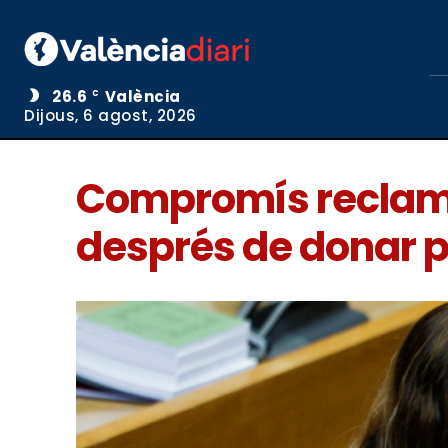
26.6
València
C
Dijous, 6 agost, 2026
Compromís reclama
després de donar p