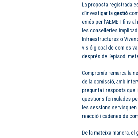
La proposta registrada es
d’investigar la
gestió
comp
emés per l’AEMET fins al 
les conselleries implicad
Infraestructures o Vivenda
visió global de com es va 
després de l’episodi met
Compromís remarca la nec
de la comissió, amb inte
pregunta i resposta que 
qüestions formulades pel
les sessions servisquen 
reacció i cadenes de com
De la mateixa manera, el g