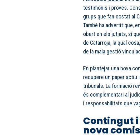
testimonis i proves. Cons
grups que fan costat al Co
També ha advertit que, e
obert en els jutjats, sí qu
de Catarroja, la qual cos
de la mala gestió vinculad
En plantejar una nova co
recupere un paper actiu 
tribunals. La formació rei
és complementari al judic
i responsabilitats que va
Contingut i
nova comis