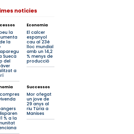
times notícies
cessos
Economia
beu la
El calcer
cumenta
espanyol
de la
cau al 23é
e
lloc mundial
aparegu
amb un 14,2
a Sueca
% menys de
p del
producció
àver
litzat a
rí
nomia
Successos
 compres
Mor ofegat
vivenda
un jove de
29 anys al
rangers
riu Túria a
disparen
Manises
1 % a la
unitat
enciana