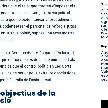
Suc
idera que el relat que tracten d’imposar els
Aju
nsell xoca amb l’avanç d’eixa via judicial.
fins
eur
ncara que no poden tancar el procediment
agri
ram
e poden retirar el personal de reforç al jutjat
afe
a, en la seua opinió, suposa una nova mostra
l’in
la V
a al cas.
Esp
And
missió, Compromís pretén que el Parlament
Alm
i que el focus no es desplace únicament als
con
ma
vindica que el control polític en Les Corts
men
Val
ial i ha de servir per a extraure conclusions
esp
seu
gen més enllà de l’àmbit penal.
 objectius de la
sió