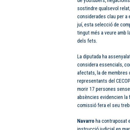
de youtubers, negacionis
sostindre qualsevol rela
considerades clau per a e
juí, esta selecció de com
tingut més a veure amb la
dels fets.
La diputada ha assenyal
considera essencials, co
afectats, la de membres d
representants del CECOPA
morir 17 persones sense 
absències evidencien la f
comissió fera el seu trebal
Navarro
ha contraposat e
instrucció judicial en mar