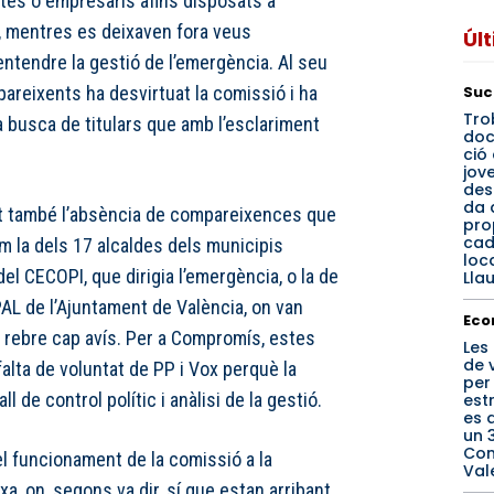
tes o empresaris afins disposats a
t, mentres es deixaven fora veus
Úl
ntendre la gestió de l’emergència. Al seu
Suc
pareixents ha desvirtuat la comissió i ha
Tro
 busca de titulars que amb l’esclariment
do
ció 
jov
des
da 
at també l’absència de compareixences que
pro
cad
m la dels 17 alcaldes dels municipis
loca
el CECOPI, que dirigia l’emergència, o la de
Llau
L de l’Ajuntament de València, on van
Eco
rebre cap avís. Per a Compromís, estes
Les
de 
alta de voluntat de PP i Vox perquè la
per
l de control polític i anàlisi de la gestió.
est
es 
un 3
Com
l funcionament de la comissió a la
Val
xa, on, segons va dir, sí que estan arribant