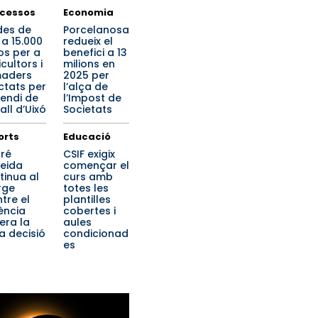
cessos
Economia
des de
Porcelanosa
 a 15.000
redueix el
os per a
benefici a 13
cultors i
milions en
aders
2025 per
ctats per
l’alça de
cendi de
l’Impost de
all d’Uixó
Societats
orts
Educació
ré
CSIF exigix
eida
començar el
tinua al
curs amb
rge
totes les
tre el
plantilles
ència
cobertes i
era la
aules
a decisió
condicionad
es