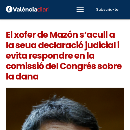
Subscriu-te
El xofer de Mazón s’acull a
la seua declaració judicial i
evita respondre en la
comissió del Congrés sobre
la dana