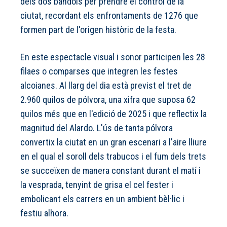
dels dos bàndols per prendre el control de la
ciutat, recordant els enfrontaments de 1276 que
formen part de l'origen històric de la festa.
En este espectacle visual i sonor participen les 28
filaes o comparses que integren les festes
alcoianes. Al llarg del dia està previst el tret de
2.960 quilos de pólvora, una xifra que suposa 62
quilos més que en l'edició de 2025 i que reflectix la
magnitud del Alardo. L'ús de tanta pólvora
convertix la ciutat en un gran escenari a l'aire lliure
en el qual el soroll dels trabucos i el fum dels trets
se succeïxen de manera constant durant el matí i
la vesprada, tenyint de grisa el cel fester i
embolicant els carrers en un ambient bèl·lic i
festiu alhora.