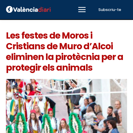
Subscriu-te
Les festes de Moros i
Cristians de Muro d’Alcoi
eliminen la pirotècnia per a
protegir els animals