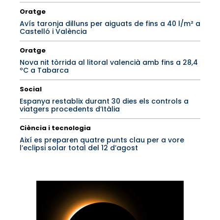
Oratge
Avís taronja dilluns per aiguats de fins a 40 l/m² a
Castelló i València
Oratge
Nova nit tòrrida al litoral valencià amb fins a 28,4
ºC a Tabarca
Social
Espanya restablix durant 30 dies els controls a
viatgers procedents d’Itàlia
Ciència i tecnologia
Així es preparen quatre punts clau per a vore
l’eclipsi solar total del 12 d’agost