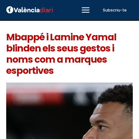
Subscriu-te
Mbappé i Lamine Yamal
blinden els seus gestos i
noms com a marques
esportives