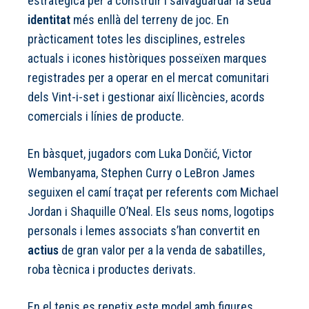
estratègica per a construir i salvaguardar la seua
identitat
més enllà del terreny de joc. En
pràcticament totes les disciplines, estreles
actuals i icones històriques posseïxen marques
registrades per a operar en el mercat comunitari
dels Vint-i-set i gestionar així llicències, acords
comercials i línies de producte.
En bàsquet, jugadors com Luka Dončić, Victor
Wembanyama, Stephen Curry o LeBron James
seguixen el camí traçat per referents com Michael
Jordan i Shaquille O’Neal. Els seus noms, logotips
personals i lemes associats s’han convertit en
actius
de gran valor per a la venda de sabatilles,
roba tècnica i productes derivats.
En el tenis es repetix este model amb figures